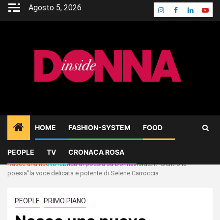
Skip
Agosto 5, 2026
Instagram
Facebook
Linkedin
Yout
to
content
HOME
FASHION-SYSTEM
FOOD
PEOPLE
TV
CRONACA ROSA
Home
PEOPLE
Nasce una nuova rubrica di poesia su DonnaInside.it: “Dentro la
poesia”la voce delicata e potente di Selene Carroccia
PEOPLE
PRIMO PIANO