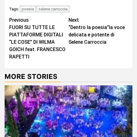
poesia
selene carroccia
Tags:
Continue
Previous
Next
FUORI SU TUTTE LE
“Dentro la poesia”la voce
Reading
PIATTAFORME DIGITALI
delicata e potente di
“LE COSE” DI WILMA
Selene Carroccia
GOICH feat. FRANCESCO
RAPETTI
MORE STORIES