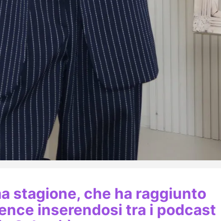
ma stagione, che ha raggiunto
dience inserendosi tra i podcast