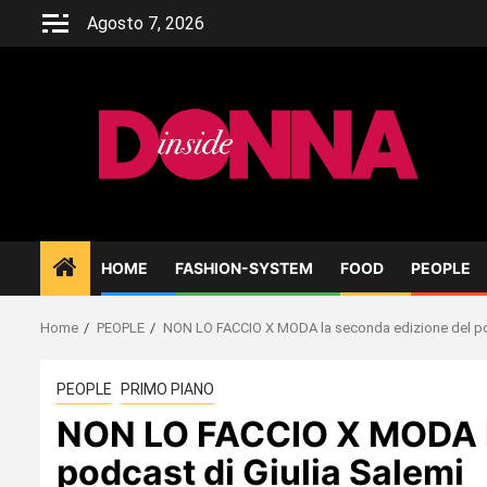
Skip
Agosto 7, 2026
to
content
HOME
FASHION-SYSTEM
FOOD
PEOPLE
Home
PEOPLE
NON LO FACCIO X MODA la seconda edizione del pod
PEOPLE
PRIMO PIANO
NON LO FACCIO X MODA l
podcast di Giulia Salemi