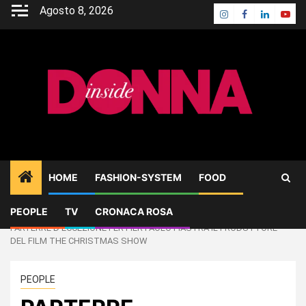
Skip
Agosto 8, 2026
Instagram
Facebook
Linkedin
Yout
to
content
HOME
FASHION-SYSTEM
FOOD
PEOPLE
TV
CRONACA ROSA
Home
PEOPLE
PARTERRE D’ECCEZIONE PER PIER PAOLO PIASTRA IL PRODUTTORE
DEL FILM THE CHRISTMAS SHOW
PEOPLE