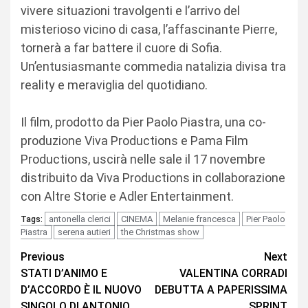
vivere situazioni travolgenti e l’arrivo del
misterioso vicino di casa, l’affascinante Pierre,
tornerà a far battere il cuore di Sofia.
Un’entusiasmante commedia natalizia divisa tra
reality e meraviglia del quotidiano.
Il film, prodotto da Pier Paolo Piastra, una co-
produzione Viva Productions e Pama Film
Productions, uscirà nelle sale il 17 novembre
distribuito da Viva Productions in collaborazione
con Altre Storie e Adler Entertainment.
antonella clerici
CINEMA
Melanie francesca
Pier Paolo
Tags:
Piastra
serena autieri
the Christmas show
Continue
Previous
Next
STATI D’ANIMO E
VALENTINA CORRADI
Reading
D’ACCORDO È IL NUOVO
DEBUTTA A PAPERISSIMA
SINGOLO DI ANTONIO
SPRINT