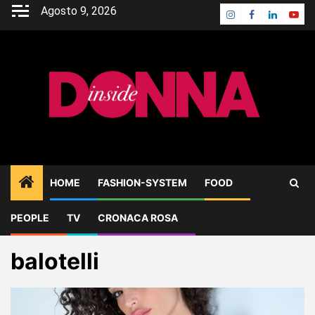
Skip
Agosto 9, 2026
Instagram
Facebook
Linkedin
Yout
to
content
HOME
FASHION-SYSTEM
FOOD
PEOPLE
TV
CRONACA ROSA
Home
Blog
balotelli
balotelli