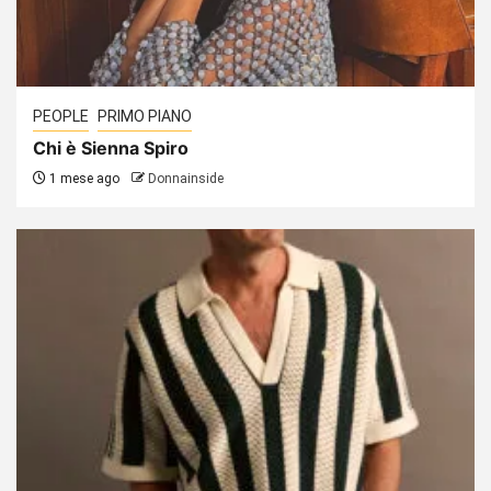
PEOPLE
PRIMO PIANO
Chi è Sienna Spiro
1 mese ago
Donnainside