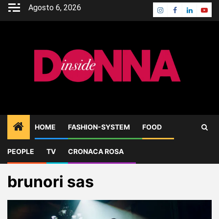
Skip
Agosto 6, 2026
Instagram
Facebook
Linkedin
Yout
to
content
HOME
FASHION-SYSTEM
FOOD
PEOPLE
TV
CRONACA ROSA
Home
Blog
brunori sas
brunori sas