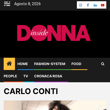
Skip
Agosto 8, 2026
Instagram
Facebook
Linkedin
Yout
to
content
HOME
FASHION-SYSTEM
FOOD
PEOPLE
TV
CRONACA ROSA
Home
Blog
CARLO CONTI
CARLO CONTI