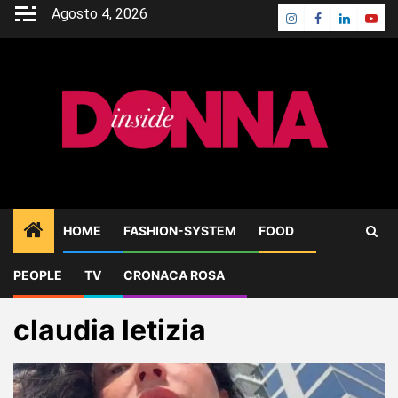
Skip
Agosto 4, 2026
Instagram
Facebook
Linkedin
Yout
to
content
HOME
FASHION-SYSTEM
FOOD
PEOPLE
TV
CRONACA ROSA
Home
Blog
claudia letizia
claudia letizia