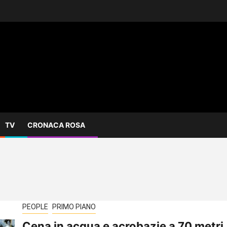
TV
CRONACA ROSA
PEOPLE
PRIMO PIANO
Cena in acqua e acrobazie a 70 metri