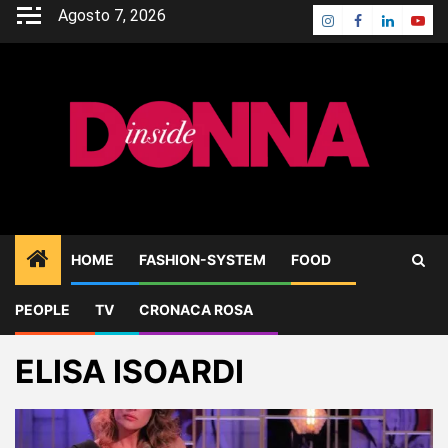
Skip
Agosto 7, 2026
Instagram
Facebook
Linkedin
Yout
to
content
HOME
FASHION-SYSTEM
FOOD
PEOPLE
TV
CRONACA ROSA
Home
Blog
ELISA ISOARDI
ELISA ISOARDI