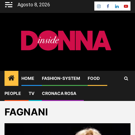
Skip
Agosto 8, 2026
Instagram
Facebook
Linkedin
Yout
to
content
HOME
FASHION-SYSTEM
FOOD
PEOPLE
TV
CRONACA ROSA
Home
Blog
FAGNANI
FAGNANI