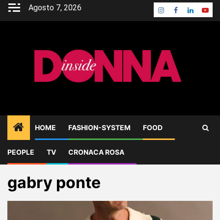
Skip
Agosto 7, 2026
Instagram
Facebook
Linkedin
Yout
to
content
HOME
FASHION-SYSTEM
FOOD
PEOPLE
TV
CRONACA ROSA
Home
Blog
gabry ponte
gabry ponte