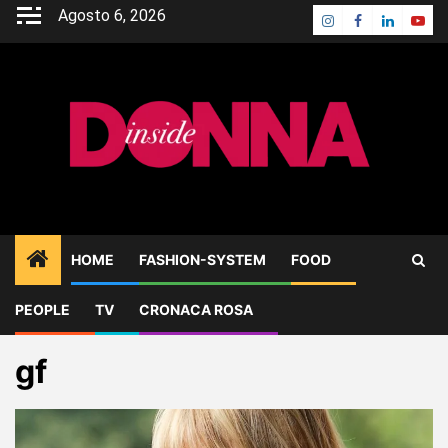
Skip
Agosto 6, 2026
Instagram
Facebook
Linkedin
Yout
to
content
HOME
FASHION-SYSTEM
FOOD
PEOPLE
TV
CRONACA ROSA
Home
Blog
gf
gf