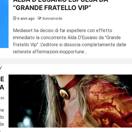
“GRANDE FRATELLO VIP”
6 anni ago
donnainside
Mediaset ha deciso di far espellere con effetto
immediato la concorrente Alda D'Eusanio da "Grande
Fratello Vip". L'editore si dissocia completamente dalle
reiterate affermazioni inopportune...
V
 E
A
ide
me
do
de
...