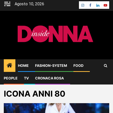
Skip
Agosto 10, 2026
Instagram
Facebook
Linkedin
Yout
to
content
HOME
FASHION-SYSTEM
FOOD
PEOPLE
TV
CRONACA ROSA
Home
Blog
ICONA ANNI 80
ICONA ANNI 80