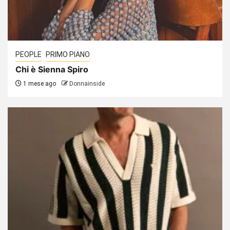
PEOPLE
PRIMO PIANO
Chi è Sienna Spiro
1 mese ago
Donnainside