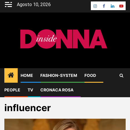
Skip
Agosto 10, 2026
Instagram
Facebook
Linkedin
Yout
to
content
HOME
FASHION-SYSTEM
FOOD
PEOPLE
TV
CRONACA ROSA
Home
Blog
influencer
influencer