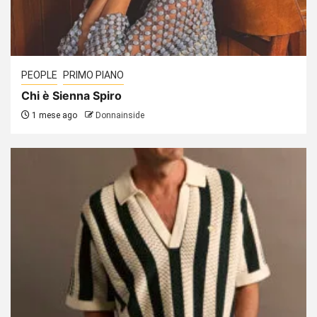
PEOPLE
PRIMO PIANO
Chi è Sienna Spiro
1 mese ago
Donnainside