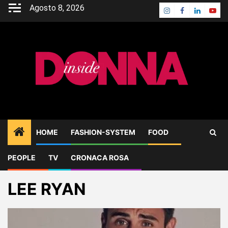
Skip
Agosto 8, 2026
Instagram
Facebook
Linkedin
Yout
to
content
HOME
FASHION-SYSTEM
FOOD
PEOPLE
TV
CRONACA ROSA
Home
Blog
LEE RYAN
LEE RYAN