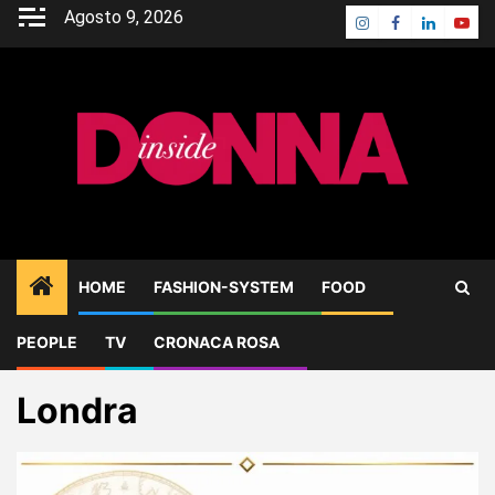
Skip
Agosto 9, 2026
Instagram
Facebook
Linkedin
Yout
to
content
HOME
FASHION-SYSTEM
FOOD
PEOPLE
TV
CRONACA ROSA
Home
Blog
Londra
Londra