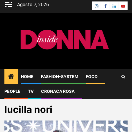
Skip
Agosto 7, 2026
Instagram
Facebook
Linkedin
Yout
to
content
HOME
FASHION-SYSTEM
FOOD
PEOPLE
TV
CRONACA ROSA
Home
Blog
lucilla nori
lucilla nori