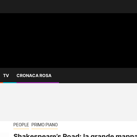
TV
CRONACA ROSA
PEOPLE
PRIMO PIANO
Shakespeare’s Road: la grande mapp