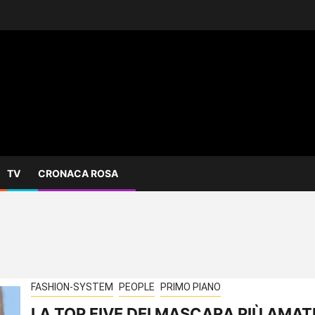
TV
CRONACA ROSA
FASHION-SYSTEM
PEOPLE
PRIMO PIANO
LA TOP FIVE DEI MASCARA PIÙ AMAT