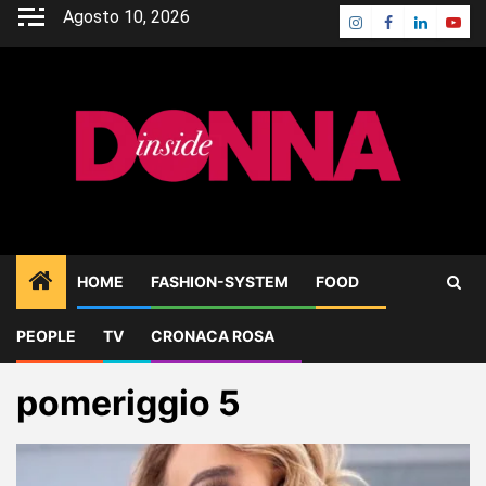
Skip
Agosto 10, 2026
Instagram
Facebook
Linkedin
Yout
to
content
HOME
FASHION-SYSTEM
FOOD
PEOPLE
TV
CRONACA ROSA
Home
Blog
pomeriggio 5
pomeriggio 5