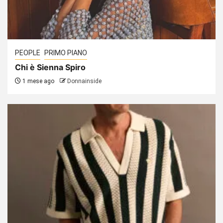
PEOPLE
PRIMO PIANO
Chi è Sienna Spiro
1 mese ago
Donnainside