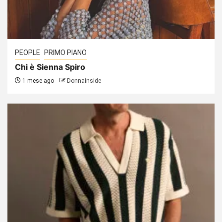
PEOPLE
PRIMO PIANO
Chi è Sienna Spiro
1 mese ago
Donnainside