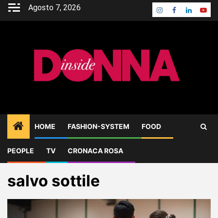
Skip
Agosto 7, 2026
Instagram
Facebook
Linkedin
Yout
to
content
HOME
FASHION-SYSTEM
FOOD
PEOPLE
TV
CRONACA ROSA
Home
Blog
salvo sottile
salvo sottile