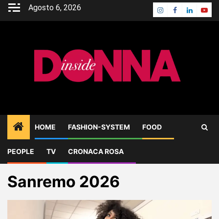
Skip
Agosto 6, 2026
Instagram
Facebook
Linkedin
Yout
to
content
HOME
FASHION-SYSTEM
FOOD
PEOPLE
TV
CRONACA ROSA
Home
Blog
Sanremo 2026
Sanremo 2026