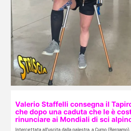
Valerio Staffelli consegna il Tapi
che dopo una caduta che le è costa
rinunciare ai Mondiali di sci alpi
Intercettata all’uscita dalla palestra, a Curno (Bergamo), la