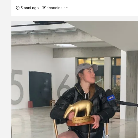
5 anni ago
donnainside