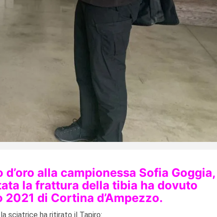
ro d’oro alla campionessa Sofia Goggia,
ta la frattura della tibia ha dovuto
no 2021 di Cortina d’Ampezzo.
 sciatrice ha ritirato il Tapiro: