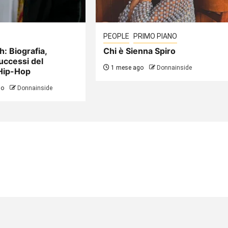
PEOPLE
PRIMO PIANO
h: Biografia,
Chi è Sienna Spiro
uccessi del
1 mese ago
Donnainside
Hip-Hop
go
Donnainside