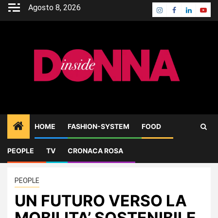
Skip
Agosto 8, 2026
Instagram
Facebook
Linkedin
Yout
to
content
HOME
FASHION-SYSTEM
FOOD
PEOPLE
TV
CRONACA ROSA
Home
PEOPLE
UN FUTURO VERSO LA MOBILITA’ SOSTENIBILE
PEOPLE
UN FUTURO VERSO LA
MOBILITA’ SOSTENIBILE