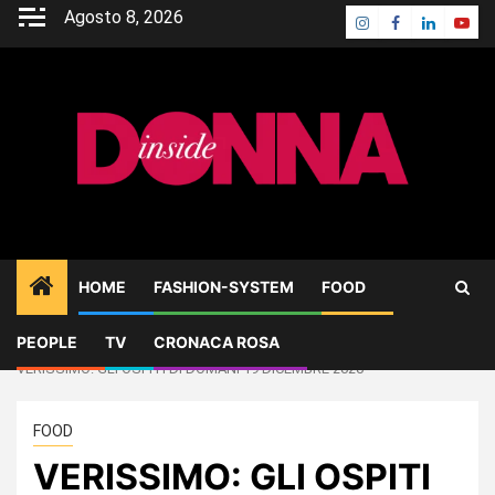
Skip
Agosto 8, 2026
Instagram
Facebook
Linkedin
Yout
to
content
HOME
FASHION-SYSTEM
FOOD
PEOPLE
TV
CRONACA ROSA
Home
FOOD
VERISSIMO: GLI OSPITI DI DOMANI 19 DICEMBRE 2020
FOOD
VERISSIMO: GLI OSPITI