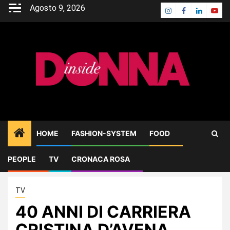
Skip
Agosto 9, 2026
Instagram
Facebook
Linkedin
Yout
to
content
HOME
FASHION-SYSTEM
FOOD
PEOPLE
TV
CRONACA ROSA
Home
TV
40 ANNI DI CARRIERA CRISTINA D’AVENA
TV
40 ANNI DI CARRIERA
CRISTINA D’AVENA