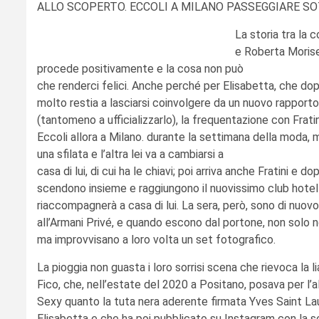
ALLO SCOPERTO. ECCOLI A MILANO PASSEGGIARE SOT
La storia tra la 
e Roberta Morise,
procede positivamente e la cosa non può
che renderci felici. Anche perché per Elisabetta, che do
molto restia a lasciarsi coinvolgere da un nuovo rapporto
(tantomeno a ufficializzarlo), la frequentazione con Frati
Eccoli allora a Milano. durante la settimana della moda, m
una sfilata e l’altra lei va a cambiarsi a
casa di lui, di cui ha le chiavi; poi arriva anche Fratini e d
scendono insieme e raggiungono il nuovissimo club hotel C
riaccompagnerà a casa di lui. La sera, però, sono di nuovo
all’Armani Privé, e quando escono dal portone, non solo n
ma improvvisano a loro volta un set fotografico.
La pioggia non guasta i loro sorrisi scena che rievoca la li
Fico, che, nell’estate del 2020 a Positano, posava per l’al
Sexy quanto la tuta nera aderente firmata Yves Saint La
Elisabetta e che ha poi pubblicato su Instagram con la sc