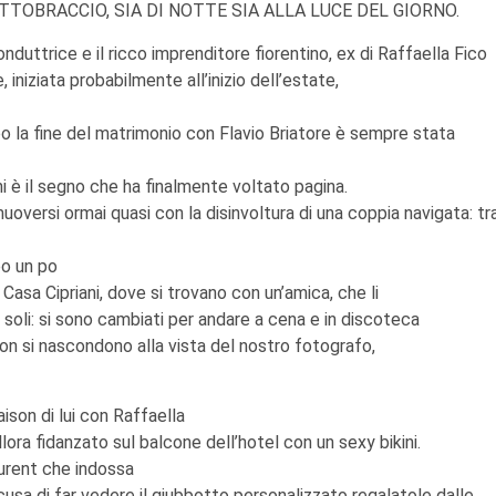
TOBRACCIO, SIA DI NOTTE SIA ALLA LUCE DEL GIORNO.
conduttrice e il ricco imprenditore fiorentino, ex di Raffaella Fico
 iniziata probabilmente all’inizio dell’estate,
po la fine del matrimonio con Flavio Briatore è sempre stata
ni è il segno che ha finalmente voltato pagina.
uoversi ormai quasi con la disinvoltura di una coppia navigata: tr
opo un po
asa Cipriani, dove si trovano con un’amica, che li
 soli: si sono cambiati per andare a cena e in discoteca
on si nascondono alla vista del nostro fotografo,
aison di lui con Raffaella
lora fidanzato sul balcone dell’hotel con un sexy bikini.
urent che indossa
usa di far vedere il giubbotto personalizzato regalatole dalle