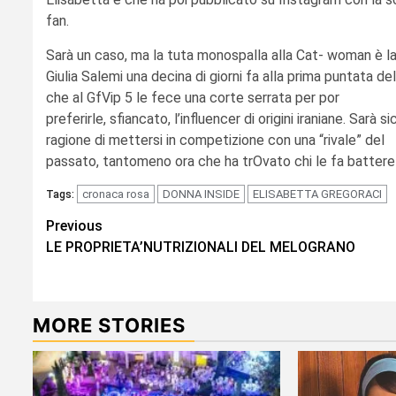
fan.
Sarà un caso, ma la tuta monospalla alla Cat- woman è l
Giulia Salemi una decina di giorni fa alla prima puntata del
che al GfVip 5 le fece una corte serrata per por
preferirle, sfiancato, l’influencer di origini iraniane. Sa
ragione di mettersi in competizione con una “rivale” del
passato, tantomeno ora che ha trOvato chi le fa battere i
cronaca rosa
DONNA INSIDE
ELISABETTA GREGORACI
Tags:
Continue
Previous
LE PROPRIETA’NUTRIZIONALI DEL MELOGRANO
Reading
MORE STORIES