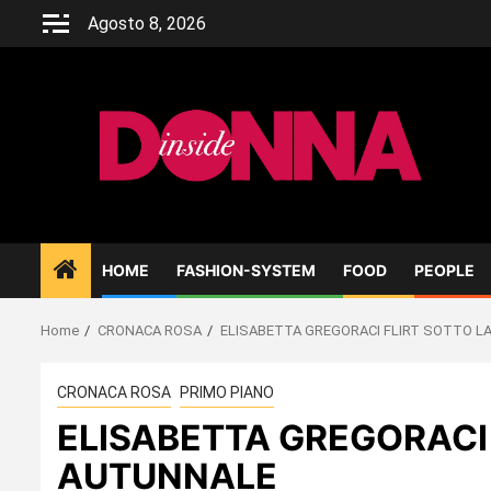
Skip
Agosto 8, 2026
to
content
HOME
FASHION-SYSTEM
FOOD
PEOPLE
Home
CRONACA ROSA
ELISABETTA GREGORACI FLIRT SOTTO L
CRONACA ROSA
PRIMO PIANO
ELISABETTA GREGORACI 
AUTUNNALE