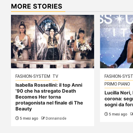
MORE STORIES
FASHION-SYSTEM
TV
FASHION-SYS
PRIMO PIANO
Isabella Rossellini: il top Anni
’90 che ha stregato Death
Lucilla Nori,
Becomes Her torna
corona: seg
protagonista nel finale di The
sogni da fo
Beauty
5 mesi ago
5 mesi ago
Donnainside