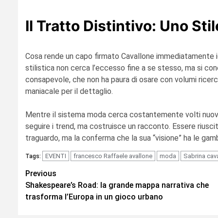
Il Tratto Distintivo: Uno Sti
Cosa rende un capo firmato Cavallone immediatamente identi
stilistica non cerca l’eccesso fine a se stesso, ma si conc
consapevole, che non ha paura di osare con volumi ricerc
maniacale per il dettaglio.
Mentre il sistema moda cerca costantemente volti nuovi, 
seguire i trend, ma costruisce un racconto. Essere riusci
traguardo, ma la conferma che la sua “visione” ha le gamb
EVENTI
francesco Raffaele avallone
moda
Sabrina cav
Tags:
Continue
Previous
Shakespeare’s Road: la grande mappa narrativa che
Reading
trasforma l’Europa in un gioco urbano