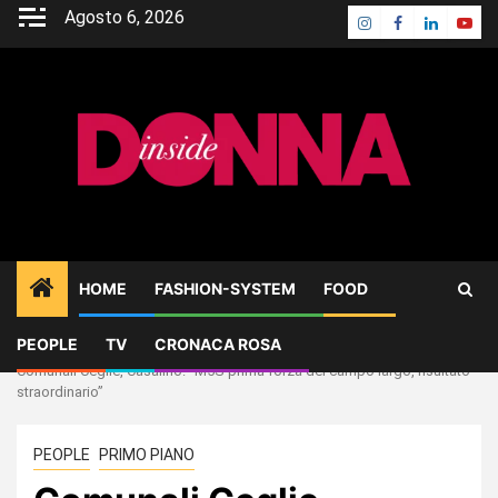
Skip
Agosto 6, 2026
Instagram
Facebook
Linkedin
Yout
to
content
HOME
FASHION-SYSTEM
FOOD
PEOPLE
TV
CRONACA ROSA
Home
PEOPLE
Comunali Ceglie, Casalino: “M5S prima forza del campo largo, risultato
straordinario”
PEOPLE
PRIMO PIANO