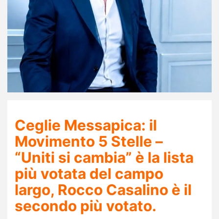
Ceglie Messapica: il
Movimento 5 Stelle –
“Uniti si cambia” è la lista
più votata del campo
largo, Rocco Casalino è il
secondo più votato.