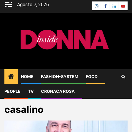
Skip
Agosto 7, 2026
Instagram
Facebook
Linkedin
Yout
to
content
HOME
FASHION-SYSTEM
FOOD
PEOPLE
TV
CRONACA ROSA
Home
Blog
casalino
casalino