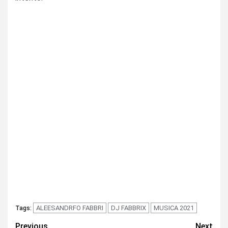
ALEESANDRFO FABBRI
DJ FABBRIX
MUSICA 2021
Tags:
Continue
Previous
Next