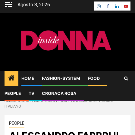
Skip
Agosto 8, 2026
Instagram
Facebook
Linkedin
Yout
to
content
HOME
FASHION-SYSTEM
FOOD
PEOPLE
TV
CRONACA ROSA
Home
PEOPLE
ALESSANDRO FABBRI IL BODY POSITIVE DELLO SPETTACOLO
ITALIANO
PEOPLE