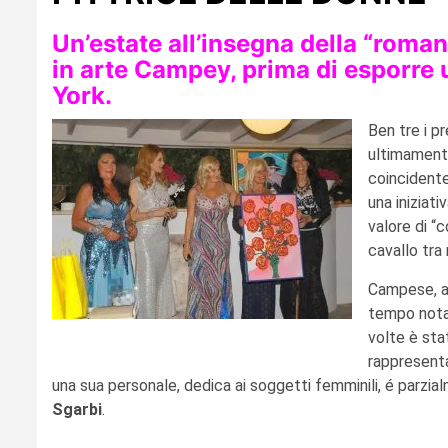
Un’estate all’insegna della “roman
in arte Campey, prima di esporre
York.
Ben tre i p
ultimamente
coincidente
una iniziati
valore di “
cavallo tra
Campese, a
tempo nota 
volte è stat
rappresentar
una sua personale, dedica ai soggetti femminili, é parzi
Sgarbi
.