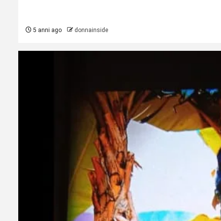
5 anni ago
donnainside