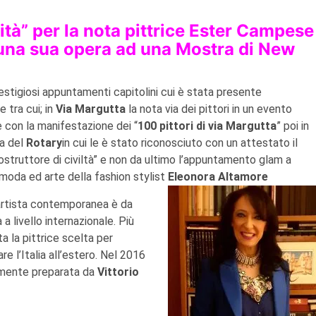
ità” per la nota pittrice Ester Campese
 una sua opera ad una Mostra di New
restigiosi appuntamenti capitolini cui è stata presente
 tra cui; in
Via Margutta
la nota via dei pittori in un evento
 con la manifestazione dei “
100 pittori di via Margutta
” poi in
va del
Rotary
in cui le è stato riconosciuto con un attestato il
costruttore di civiltà” e non da ultimo l’appuntamento glam a
 moda ed arte della fashion stylist
Eleonora Altamore
rtista contemporanea è da
a livello internazionale. Più
a la pittrice scelta per
e l’Italia all’estero. Nel 2016
almente preparata da
Vittorio