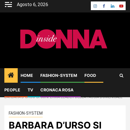
Skip
Agosto 6, 2026
Instagram
Facebook
Linkedin
Yout
to
content
HOME
FASHION-SYSTEM
FOOD
PEOPLE
TV
CRONACA ROSA
Home
FASHION-SYSTEM
BARBARA D’URSO SI CONFERMA LEADER DELLA FASCIA DOMENICALE
FASHION-SYSTEM
BARBARA D’URSO SI