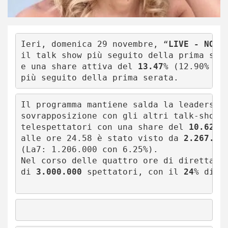
Ieri, domenica 29 novembre, “
LIVE - NON 
il talk show più seguito della prima ser
e una share attiva del 
13.47
% (12.90% di
più seguito della prima serata. 
Il programma mantiene salda la leadership
sovrapposizione con gli altri talk-show:
telespettatori con una share del 
10.62
% 
alle ore 24.58 è stato visto da 
2.267.00
(La7: 1.206.000 con 6.25%). 

Nel corso delle quattro ore di diretta, i
di 
3.000
.000 
spettatori, con il 
24
% di sh