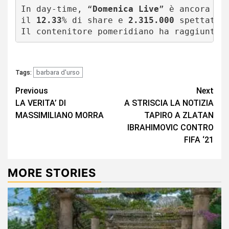
In day-time, “
Domenica Live
” è ancora un
il 
12.33
% di share e 
2.315.000
 spettatori
Il contenitore pomeridiano ha raggiunto 
barbara d'urso
Tags:
Continue
Previous
Next
LA VERITA’ DI
A STRISCIA LA NOTIZIA
Reading
MASSIMILIANO MORRA
TAPIRO A ZLATAN
IBRAHIMOVIC CONTRO
FIFA ‘21
MORE STORIES