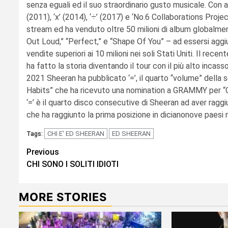
senza eguali ed il suo straordinario gusto musicale. Con al
(2011), ‘x’ (2014), ‘÷’ (2017) e ‘No.6 Collaborations Proje
stream ed ha venduto oltre 50 milioni di album globalment
Out Loud,” “Perfect,” e “Shape Of You” – ad essersi aggiu
vendite superiori ai 10 milioni nei soli Stati Uniti. Il rec
ha fatto la storia diventando il tour con il più alto incas
2021 Sheeran ha pubblicato ‘=’, il quarto “volume” della 
Habits” che ha ricevuto una nomination a GRAMMY per “Ca
‘=’ è il quarto disco consecutive di Sheeran ad aver ragg
che ha raggiunto la prima posizione in dicianonove paesi
CHI E' ED SHEERAN
ED SHEERAN
Tags:
Continue
Previous
CHI SONO I SOLITI IDIOTI
Reading
MORE STORIES