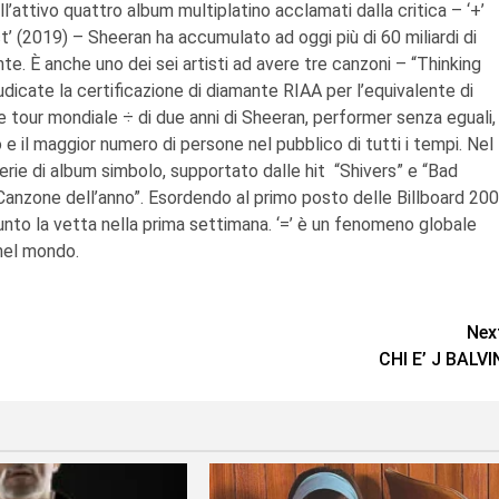
l’attivo quattro album multiplatino acclamati dalla critica – ‘+’
ct’ (2019) – Sheeran ha accumulato ad oggi più di 60 miliardi di
e. È anche uno dei sei artisti ad avere tre canzoni – “
Thinking
dicate la certificazione di diamante RIAA per l’equivalente di
ente tour mondiale ÷ di due anni di Sheeran, performer senza eguali,
so e il maggior numero di persone nel pubblico di tutti i tempi. Nel
serie di album simbolo, supportato dalle hit “Shivers” e “Bad
nzone dell’anno”. Esordendo al primo posto delle Billboard 200
iunto la vetta nella prima settimana. ‘=’ è un fenomeno globale
 nel mondo.
Nex
CHI E’ J BALVI