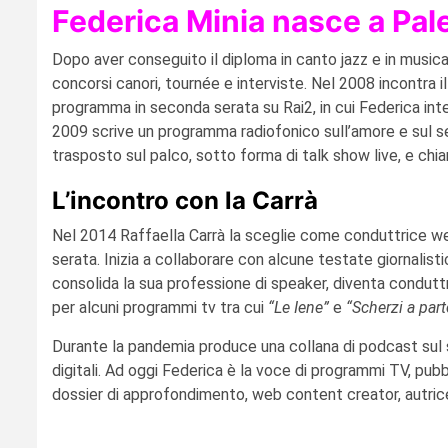
Federica Minia nasce a Pal
Dopo aver conseguito il diploma in canto jazz e in music
concorsi canori, tournée e interviste. Nel 2008 incontra i
programma in seconda serata su Rai2, in cui Federica inter
2009 scrive un programma radiofonico sull’amore e sul se
trasposto sul palco, sotto forma di talk show live, e ch
L’incontro con la Carrà
Nel 2014 Raffaella Carrà la sceglie come conduttrice 
serata. Inizia a collaborare con alcune testate giornalist
consolida la sua professione di speaker, diventa conduttr
per alcuni programmi tv tra cui
“Le Iene”
e
“Scherzi a part
Durante la pandemia produce una collana di podcast su
digitali. Ad oggi Federica è la voce di programmi TV, pubbli
dossier di approfondimento, web content creator, autric