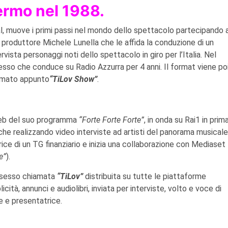
ermo nel 1988.
al, muove i primi passi nel mondo dello spettacolo partecipando 
l produttore Michele Lunella che le affida la conduzione di un
vista personaggi noti dello spettacolo in giro per l’Italia. Nel
sso che conduce su Radio Azzurra per 4 anni. Il format viene po
iamato appunto
“TiLov Show”
.
web del suo programma
“Forte Forte Forte”
, in onda su Rai1 in prim
iche realizzando video interviste ad artisti del panorama musicale
ice di un TG finanziario e inizia una collaborazione con Mediaset
e”
).
l sesso chiamata
“TiLov”
distribuita su tutte le piattaforme
cità, annunci e audiolibri, inviata per interviste, volto e voce di
e e presentatrice.