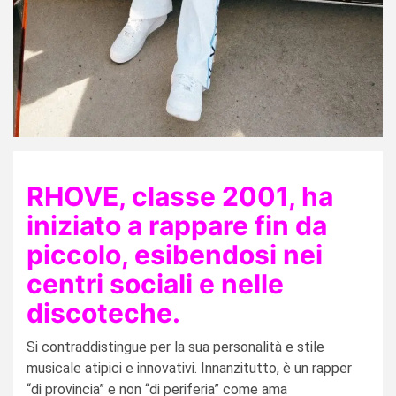
RHOVE, classe 2001, ha
iniziato a rappare fin da
piccolo, esibendosi nei
centri sociali e nelle
discoteche.
Si contraddistingue per la sua personalità e stile
musicale atipici e innovativi. Innanzitutto, è un rapper
“di provincia” e non “di periferia” come ama