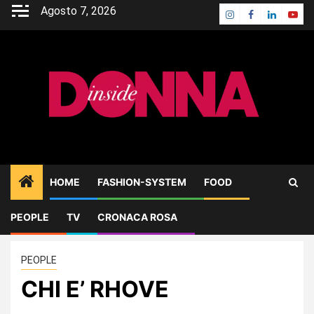
Skip
Agosto 7, 2026
Instagram
Facebook
Linkedin
Yout
to
content
HOME
FASHION-SYSTEM
FOOD
PEOPLE
TV
CRONACA ROSA
Home
PEOPLE
CHI E’ RHOVE
PEOPLE
CHI E’ RHOVE