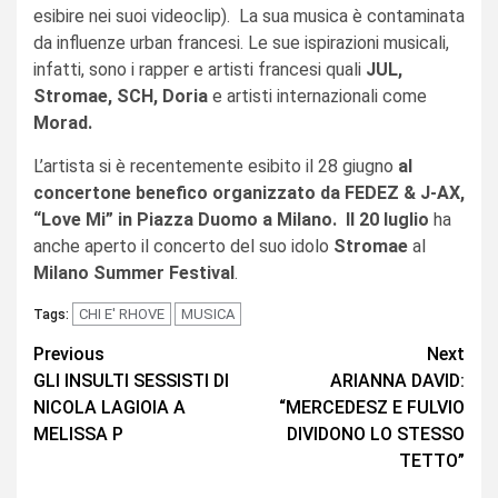
esibire nei suoi videoclip).
La sua musica è contaminata
da influenze urban francesi. Le sue ispirazioni musicali,
infatti, sono i rapper e artisti francesi quali
JUL,
Stromae, SCH, Doria
e artisti internazionali come
Morad.
L’artista si è recentemente esibito il 28 giugno
al
concertone benefico organizzato da FEDEZ & J-AX,
“Love Mi” in Piazza Duomo a Milano. Il 20 luglio
ha
anche aperto il concerto del suo idolo
Stromae
al
Milano Summer Festival
.
CHI E' RHOVE
MUSICA
Tags:
Continue
Previous
Next
GLI INSULTI SESSISTI DI
ARIANNA DAVID:
Reading
NICOLA LAGIOIA A
“MERCEDESZ E FULVIO
MELISSA P
DIVIDONO LO STESSO
TETTO”