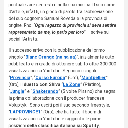
puntualizzare nei testi e nella sua musica. Il suo nome
d’arte è, infatti, un gioco di parole tra l’abbreviazione
del suo cognome Samuel Roveda e la provincia di
origine, Rho. “
Ogni ragazzo di provincia si deve sentire
rappresentato da me, io parlo per loro
” – scrive sui
social l’Artista.
Il successo arriva con la pubblicazione del primo
singolo “
Blanc Orange (na na na)
”, inizialmente auto-
pubblicato e in grado di ottenere subito oltre 300.000
visualizzazioni su YouTube. Seguono i singoli
“
Provincia
”, “
Corso Europa
” (Oro), “
Montpellier
”
(Oro), il
duetto con Shiva
“
La Zone
” (Platino),
“
Jungle
” e “
Shakerando
” (5 volte Platino) che segna
la prima collaborazione con il producer francese
Voluptyk. Sono usciti poi il suo secondo freestyle,
“
LAPROVINCE1
” (Oro), che ha fatto il boom di
visualizzazioni su YouTube e raggiunto le prime
posizioni
della classifica italiana su Spotify
,