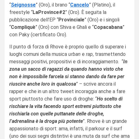
“
Seignosse
” (Oro), il brano “
Cancelo
” (Platino), il
freestyle “
LaProvince#2
” (Oro). È seguita la
pubblicazione dell’EP “
Provinciale
” (Oro) e i singoli
“
Compliquè
” (Oro) con Shiva e Ghali e “
Copacabana
”
con Paky (certificato Oro).
Il punto di forza di Rhove è proprio quello di superare i
luoghi comuni della musica
urban
e
rap
, trasmettendo
messaggi positivi, propositivi e di incoraggiamento.
“
In
zona un sacco di ragazzi da quando hanno visto che
non è impossibile farcela si stanno dando da fare per
riuscire anche loro in qualcosa
” – scrive ancora il
rapper e che in un altro tweet incoraggia anche a fare
sport piuttosto che fare uso di droghe: “
Ho scelto di
rischiare la vita facendo sport estremi piuttosto che
rischiarla con quelle puttanate delle droghe,
l’adrenalina è la droga più potente
”. Rhove è un grande
appassionato di sport: ama, infatti, il parkour e il surf
(uno dei suoi segni distintivi è una muta da surf che ama