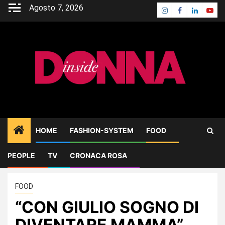
Skip
Agosto 7, 2026
Instagram
Facebook
Linkedin
Yout
to
content
HOME
FASHION-SYSTEM
FOOD
PEOPLE
TV
CRONACA ROSA
Home
FOOD
“CON GIULIO SOGNO DI DIVENTARE MAMMA”
FOOD
“CON GIULIO SOGNO DI
DIVENTARE MAMMA”