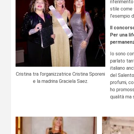
riferimento
stile come 
l’esempio d
Il concorso
Per una li
permanenz
Io sono co
parlato tan
italiano an
Cristina tra l’organizzatrice Cristina Sporeni
del Salento
e la madrina Graciela Saez.
profumi, co
ho promoss
qualità ma 