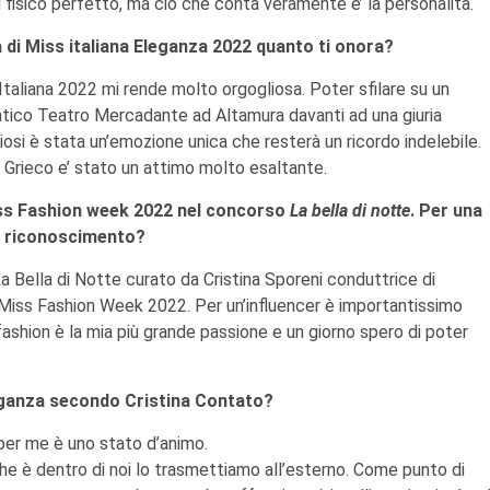
l fisico perfetto, ma ciò che conta veramente e’ la personalità.
ia di Miss italiana Eleganza 2022 quanto ti onora?
Italiana 2022 mi rende molto orgogliosa. Poter sfilare su un
tico Teatro Mercadante ad Altamura davanti ad una giuria
osi è stata un’emozione unica che resterà un ricordo indelebile.
o Grieco e’ stato un attimo molto esaltante.
Miss Fashion week 2022 nel concorso
La bella di notte
. Per una
o riconoscimento?
La Bella di Notte curato da Cristina Sporeni conduttrice di
Miss Fashion Week 2022. Per un’influencer è importantissimo
fashion è la mia più grande passione e un giorno spero di poter
eganza secondo Cristina Contato?
per me è uno stato d’animo.
he è dentro di noi lo trasmettiamo all’esterno. Come punto di