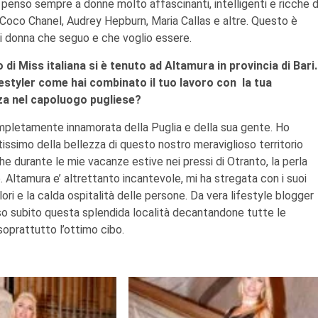
 penso sempre a donne molto affascinanti, intelligenti e ricche d
Coco Chanel, Audrey Hepburn, Maria Callas e altre. Questo è
i donna che seguo e che voglio essere.
 di Miss italiana si è tenuto ad Altamura in provincia di Bari.
festyler come hai combinato il tuo lavoro con la tua
a nel capoluogo pugliese?
mpletamente innamorata della Puglia e della sua gente. Ho
tissimo della bellezza di questo nostro meraviglioso territorio
che durante le mie vacanze estive nei pressi di Otranto, la perla
. Altamura e’ altrettanto incantevole, mi ha stregata con i suoi
lori e la calda ospitalità delle persone. Da vera lifestyle blogger
o subito questa splendida località decantandone tutte le
soprattutto l’ottimo cibo.