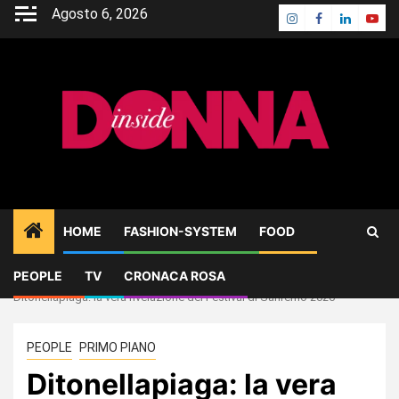
Skip
Agosto 6, 2026
Instagram
Facebook
Linkedin
Yout
to
content
HOME
FASHION-SYSTEM
FOOD
PEOPLE
TV
CRONACA ROSA
Home
PEOPLE
Ditonellapiaga: la vera rivelazione del Festival di Sanremo 2026
PEOPLE
PRIMO PIANO
Ditonellapiaga: la vera