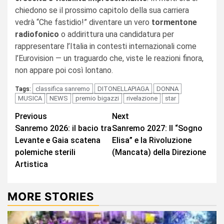
chiedono se il prossimo capitolo della sua carriera
vedrà “Che fastidio!” diventare un vero
tormentone
radiofonico
o addirittura una candidatura per
rappresentare l’Italia in contesti internazionali come
l’Eurovision — un traguardo che, viste le reazioni finora,
non appare poi così lontano.
classifica sanremo
DITONELLAPIAGA
DONNA
Tags:
MUSICA
NEWS
premio bigazzi
rivelazione
star
Continue
Previous
Next
Sanremo 2026: il bacio tra
Sanremo 2027: Il “Sogno
Reading
Levante e Gaia scatena
Elisa” e la Rivoluzione
polemiche sterili
(Mancata) della Direzione
Artistica
MORE STORIES