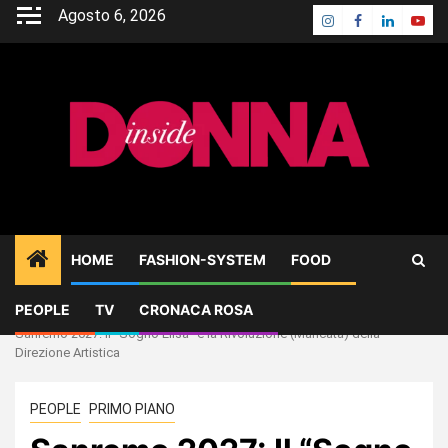
Skip
Agosto 6, 2026
Instagram
Facebook
Linkedin
Yout
to
content
HOME
FASHION-SYSTEM
FOOD
PEOPLE
TV
CRONACA ROSA
Home
PEOPLE
Sanremo 2027: Il “Sogno Elisa” e la Rivoluzione (Mancata) della
Direzione Artistica
PEOPLE
PRIMO PIANO