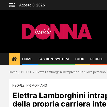
Skip
Agosto 8, 2026
to
content
HOME
FASHION-SYSTEM
FOOD
PEOPLE
Home
PEOPLE
Elettra Lamborghini intraprende un nuovo percorso d
PEOPLE
PRIMO PIANO
Elettra Lamborghini intr
della propria carriera int