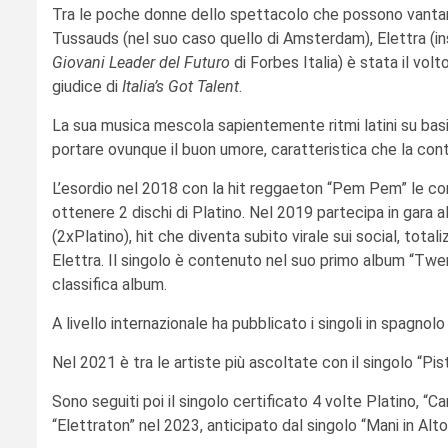
Tra le poche donne dello spettacolo che possono vanta
Tussauds (nel suo caso quello di Amsterdam), Elettra (ins
Giovani Leader del Futuro
di Forbes Italia) è stata il vo
giudice di
Italia’s Got Talent
.
La sua musica mescola sapientemente ritmi latini su bas
portare ovunque il buon umore, caratteristica che la cont
L’esordio nel 2018 con la hit reggaeton “Pem Pem” le conse
ottenere 2 dischi di Platino. Nel 2019 partecipa in gara 
(2xPlatino), hit che diventa subito virale sui social, tota
Elettra. Il singolo è contenuto nel suo primo album “Twer
classifica album.
A livello internazionale ha pubblicato i singoli in spagno
Nel 2021 è tra le artiste più ascoltate con il singolo “Pi
Sono seguiti poi il singolo certificato 4 volte Platino, 
“Elettraton” nel 2023, anticipato dal singolo “Mani in Alto