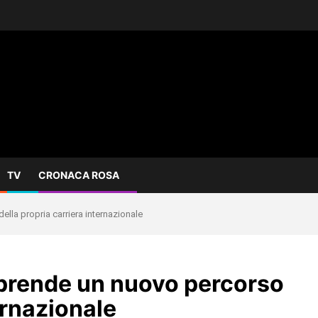
TV
CRONACA ROSA
ella propria carriera internazionale
aprende un nuovo percorso
ernazionale