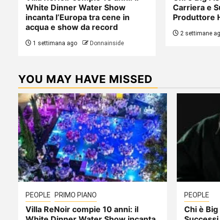
White Dinner Water Show
Carriera e S
incanta l’Europa tra cene in
Produttore 
acqua e show da record
2 settimane a
1 settimana ago
Donnainside
YOU MAY HAVE MISSED
PEOPLE
PRIMO PIANO
PEOPLE
Villa ReNoir compie 10 anni: il
Chi è Big 
White Dinner Water Show incanta
Successi