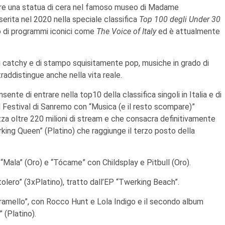
re una statua di cera nel famoso museo di Madame
erita nel 2020 nella speciale classifica
Top 100 degli Under 30
lto di programmi iconici come
The Voice of Italy
ed è attualmente
i catchy e di stampo squisitamente pop, musiche in grado di
raddistingue anche nella vita reale.
nte di entrare nella top10 della classifica singoli in Italia e di
al Festival di Sanremo con “Musica (e il resto scompare)”
lizza oltre 220 milioni di stream e che consacra definitivamente
king Queen” (Platino) che raggiunge il terzo posto della
lo “Mala” (Oro) e “Tócame” con Childsplay e Pitbull (Oro).
stolero” (3xPlatino), tratto dall’EP “Twerking Beach”.
“Caramello”, con Rocco Hunt e Lola Indigo e il secondo album
” (Platino).