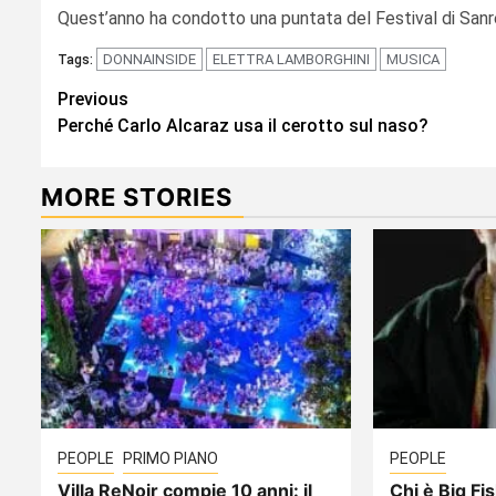
Quest’anno ha condotto una puntata del Festival di Sanre
DONNAINSIDE
ELETTRA LAMBORGHINI
MUSICA
Tags:
Continue
Previous
Perché Carlo Alcaraz usa il cerotto sul naso?
Reading
MORE STORIES
PEOPLE
PRIMO PIANO
PEOPLE
Villa ReNoir compie 10 anni: il
Chi è Big Fis