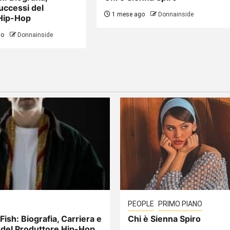
uccessi del
1 mese ago
Donnainside
Hip-Hop
go
Donnainside
PEOPLE
PRIMO PIANO
Fish: Biografia, Carriera e
Chi è Sienna Spiro
 del Produttore Hip-Hop