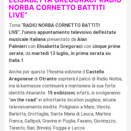
NORBA CORNETTO BATTITI
LIVE”
Torna “
RADIO NORBA CORNETTO BATTITI
LIVE
”,
l’unico appuntamento televisivo dell’estate
musicale italiana
presentato da
Alan
Palmieri
con
Elisabetta Gregoraci
con
cinque
prime
serate
, da
martedì 13 luglio, in prima serata su
Italia 1
.
Anche per questa 19esima edizione il
Castello
Aragonese
di
Otranto
ospiterà il palco di Radio Norba,
ma la kermesse continuerà a mantenere la sua forte
identità itinerante.
15 esibizioni
, infatti, si svolgeranno
“
on the road
” in altrettante location pugliesi, alcune
televisivamente inedite: Polignano a Mare, Vieste,
Barletta, Grottaglie, Santa Maria di Leuca, Martina
Franca, Gallipoli, Gravina in Puglia, Fasano, Giovinazzo,
Taranto, Bari, Brindisi, Foggia e Lecce.