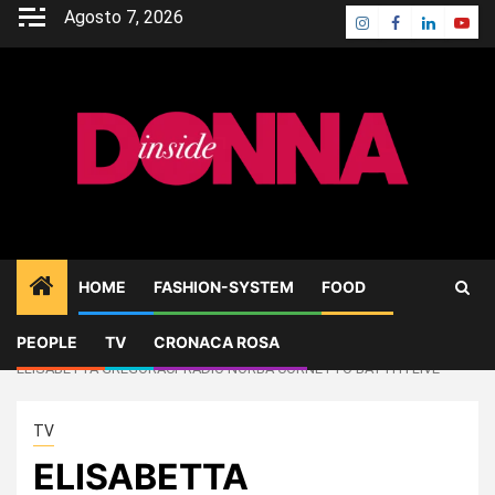
Skip
Agosto 7, 2026
Instagram
Facebook
Linkedin
Yout
to
content
HOME
FASHION-SYSTEM
FOOD
PEOPLE
TV
CRONACA ROSA
Home
TV
ELISABETTA GREGORACI“RADIO NORBA CORNETTO BATTITI LIVE”
TV
ELISABETTA