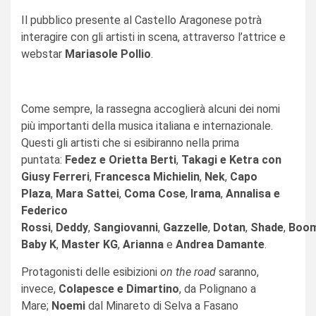
Il pubblico presente al Castello Aragonese potrà
interagire con gli artisti in scena, attraverso l’attrice e
webstar
Mariasole Pollio
.
Come sempre, la rassegna accoglierà alcuni dei nomi
più importanti della musica italiana e internazionale.
Questi gli artisti che si esibiranno nella prima
puntata:
Fedez e Orietta Berti
,
Takagi e Ketra con
Giusy Ferreri
,
Francesca Michielin
,
Nek
,
Capo
Plaza
,
Mara Sattei
,
Coma Cose
,
Irama
,
Annalisa e
Federico
Rossi
,
Deddy
,
Sangiovanni
,
Gazzelle
,
Dotan
,
Shade
,
Boo
Baby K
,
Master KG
,
Arianna
e
Andrea Damante
.
Protagonisti delle esibizioni
on the road
saranno,
invece,
Colapesce e Dimartino
, da Polignano a
Mare;
Noemi
dal Minareto di Selva a Fasano