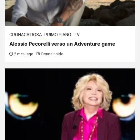
CRONACA ROSA
PRIMO PIANO
TV
Alessio Pecorelli verso un Adventure game
2 mesi ago
Donnainside