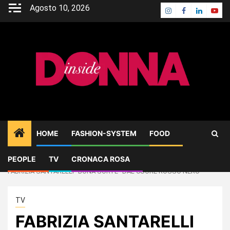
Skip
Agosto 10, 2026
Instagram
Facebook
Linkedin
Yout
to
content
HOME
FASHION-SYSTEM
FOOD
PEOPLE
TV
CRONACA ROSA
Home
TV
FABRIZIA SANTARELLI “BONA SORTE” DAL CUORE ROSSO NERO
TV
FABRIZIA SANTARELLI