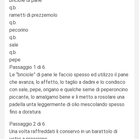
briciole di pane
q.b.
rametti di prezzemolo
q.b.
pecorino
q.b.
sale
q.b.
pepe
Passaggio 1 di 6
Le “briciole” di pane le faccio spesso ed utilizzo il pane
che avanza, lo affetto, lo taglio a dadini e lo condisco
con sale, pepe, origano e qualche seme di peperoncino
piccante, lo amalgamo bene e li metto a rosolare una
padella unta leggermente di olio mescolando spesso
fino a doratura.
Passaggio 2 di 6
Una volta raffreddati li conservo in un barattolo di
vetro a pressione.