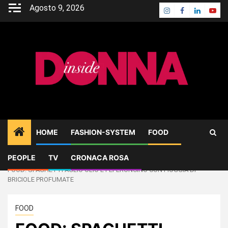
Skip
Agosto 9, 2026
Instagram
Facebook
Linkedin
Yout
to
content
HOME
FASHION-SYSTEM
FOOD
PEOPLE
TV
CRONACA ROSA
Home
FOOD
FOOD: SPAGHETTI AGLIO OLIO E PEPERONCINO CON PIOGGIA DI
BRICIOLE PROFUMATE
FOOD