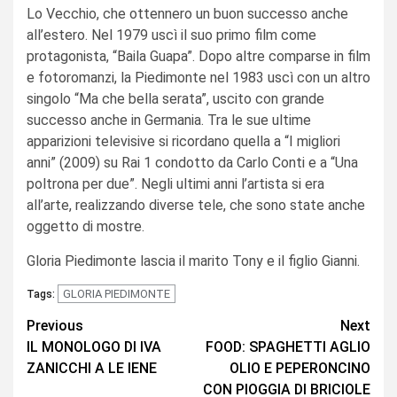
Lo Vecchio, che ottennero un buon successo anche
all’estero. Nel 1979 uscì il suo primo film come
protagonista, “Baila Guapa”. Dopo altre comparse in film
e fotoromanzi, la Piedimonte nel 1983 uscì con un altro
singolo “Ma che bella serata”, uscito con grande
successo anche in Germania. Tra le sue ultime
apparizioni televisive si ricordano quella a “I migliori
anni” (2009) su Rai 1 condotto da Carlo Conti e a “Una
poltrona per due”. Negli ultimi anni l’artista si era
all’arte, realizzando diverse tele, che sono state anche
oggetto di mostre.
Gloria Piedimonte lascia il marito Tony e il figlio Gianni.
GLORIA PIEDIMONTE
Tags:
Continue
Previous
Next
IL MONOLOGO DI IVA
FOOD: SPAGHETTI AGLIO
Reading
ZANICCHI A LE IENE
OLIO E PEPERONCINO
CON PIOGGIA DI BRICIOLE