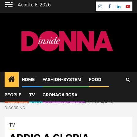
Skip
Agosto 8, 2026
Instagram
Facebook
Linkedin
Yout
to
content
HOME
FASHION-SYSTEM
FOOD
PEOPLE
TV
CRONACA ROSA
Home
TV
ADDIO A GLORIA PIEDIMONTE L’INDIMENTICABILE “GUAPA” DI
DISCORING
TV