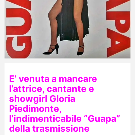
E’ venuta a mancare
l’attrice, cantante e
showgirl Gloria
Piedimonte,
l’indimenticabile “Guapa”
della trasmissione