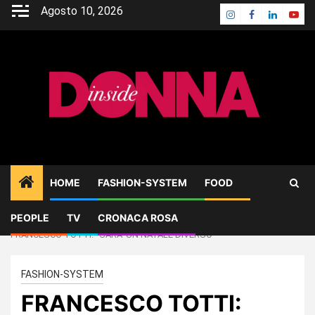
Skip
Agosto 10, 2026
Instagram
Facebook
Linkedin
Yout
to
content
HOME
FASHION-SYSTEM
FOOD
PEOPLE
TV
CRONACA ROSA
Home
FASHION-SYSTEM
FRANCESCO TOTTI: “SARA’ UN NATALE DIVERSO”
FASHION-SYSTEM
FRANCESCO TOTTI: