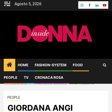
Skip
Agosto 5, 2026
Instagram
Facebook
Linkedin
Yout
to
content
HOME
FASHION-SYSTEM
FOOD
PEOPLE
TV
CRONACA ROSA
Home
PEOPLE
GIORDANA ANGI RITORNA CON IL SINGOLO “UN AUTUNNO FA”
PEOPLE
GIORDANA ANGI