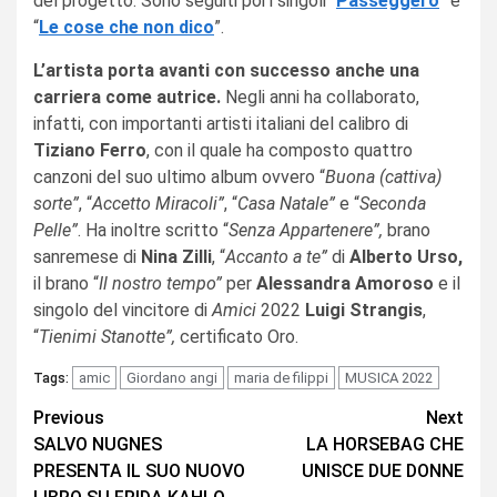
del progetto. Sono seguiti poi i singoli “
Passeggero
” e
“
Le cose che non dico
”.
L’artista porta avanti con successo anche una
carriera come autrice.
Negli anni ha collaborato,
infatti, con importanti artisti italiani del calibro di
Tiziano Ferro
, con il quale ha composto quattro
canzoni del suo ultimo album ovvero “
Buona (cattiva)
sorte”
, “
Accetto Miracoli”
, “
Casa Natale”
e “
Seconda
Pelle”
. Ha inoltre scritto “
Senza Appartenere”,
brano
sanremese di
Nina Zilli
, “
Accanto a te”
di
Alberto Urso,
il brano “
Il nostro tempo”
per
Alessandra Amoroso
e il
singolo del vincitore di
Amici
2022
Luigi Strangis
,
“
Tienimi Stanotte”,
certificato Oro.
amic
Giordano angi
maria de filippi
MUSICA 2022
Tags:
Continue
Previous
Next
SALVO NUGNES
LA HORSEBAG CHE
Reading
PRESENTA IL SUO NUOVO
UNISCE DUE DONNE