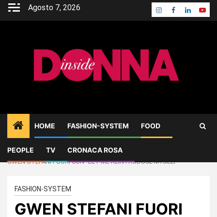
Skip
Agosto 7, 2026
Instagram
Facebook
Linkedin
Yout
to
content
HOME
FASHION-SYSTEM
FOOD
PEOPLE
TV
CRONACA ROSA
Home
FASHION-SYSTEM
GWEN STEFANI FUORI CON “LET ME REINTRODUCE MYSELF”
FASHION-SYSTEM
GWEN STEFANI FUORI