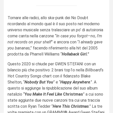
Tornare alle radici, allo ska-punk dei No Doubt
ricordando al mondo qual è il suo posto nel moderno
universo musicale senza tralasciare un po’ di autoironia
come canta nella canzone “
In case you forgot—no, I’m
not records on your shelf
” e ancora con “
I already gave
you bananas
,” facendo riferimento alla hit del 2005
prodotta da Pharrell Wiilliams “
Hollaback Girl.”
Questo 2020 si chiude per GWEN STEFANI con un
bilancio più che positivo: 2 brani top1o nella
Billboard
‘s
Hot Country Songs chart con il fidanzato Blake
Shelton, “
Nobody But You
” e “
Happy Anywhere
.”. A
questo si aggiunge la ripubblicazione del suo album
natalizio “
Yo
u Make It Feel Like
Christmas
” a cui sono
state aggiunte due nuove canzoni tra cui una traccia
scritta con Ryan Tedder “
Here This Christmas
.” La tre
volte premiata con un GRAMMY® Award Gwen Stefani