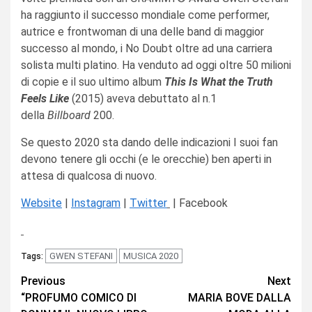
ha raggiunto il successo mondiale come performer,
autrice e frontwoman di una delle band di maggior
successo al mondo, i No Doubt oltre ad una carriera
solista multi platino. Ha venduto ad oggi oltre 50 milioni
di copie e il suo ultimo album
This Is What the Truth
Feels Like
(2015) aveva debuttato al n.1
della
Billboard
200.
Se questo 2020 sta dando delle indicazioni I suoi fan
devono tenere gli occhi (e le orecchie) ben aperti in
attesa di qualcosa di nuovo.
Website
|
Instagram
|
Twitter
| Facebook
GWEN STEFANI
MUSICA 2020
Tags:
Continue
Previous
Next
“PROFUMO COMICO DI
MARIA BOVE DALLA
Reading