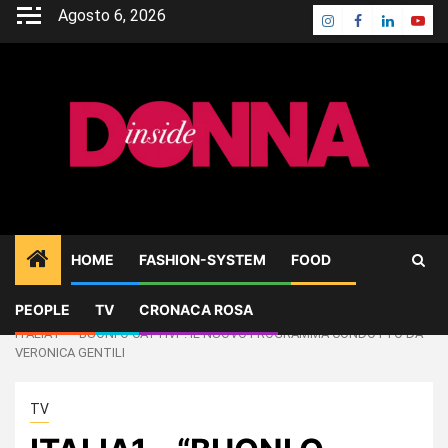
Skip
Agosto 6, 2026
Instagram
Facebook
Linkedin
Yout
to
content
HOME
FASHION-SYSTEM
FOOD
PEOPLE
TV
CRONACA ROSA
Home
TV
ITALIA1 – “BUONI O CATTIVI”: IL NUOVO PROGRAMMA CONDOTTO DA
VERONICA GENTILI
TV